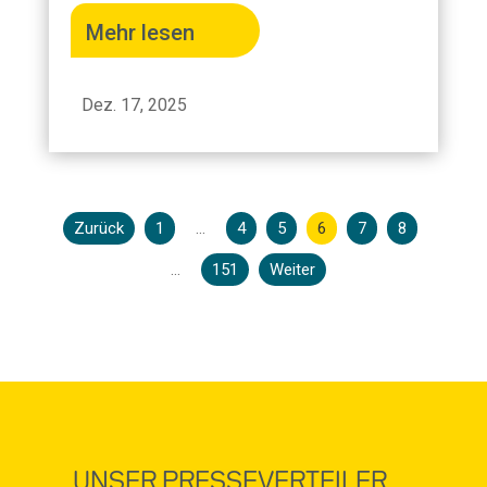
Mehr lesen
Dez. 17, 2025
Zurück
1
…
4
5
6
7
8
…
151
Weiter
UNSER PRESSEVERTEILER