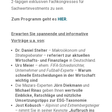
2-tägigen exklusiven Fachkongresses für
Sachwertinvestments zu sein.
Zum Programm geht es
HIER.
Erwarten Sie spannende und informative
Vorträge u.a. von
:
Dr. Daniel Stelter
–
Makroökonom und
Strategieberater
–
referiert zur
aktuellen
Wirtschafts- und Finanzlage
in Deutschland.
Urs Meier
–
ehem. FIFA-Schiedsrichter,
Unternehmer und Fußball-Experte
–
Warum
schnelle Entscheidungen in der Wirtschaft
wichtig sind
.
Die Mazars-Experten
Jörn Diekmann
und
Michael Rinas
geben Ihnen
wertvolle
Einblicke, Ratschläge und nützliche
Umsetzungstipps zur
ESG-Taxonomie
.
Jost Kobusch
–
Alpinist und Extrembergsteiger
– nimmt Sie in seiner Keynote
„Aufbruch ins