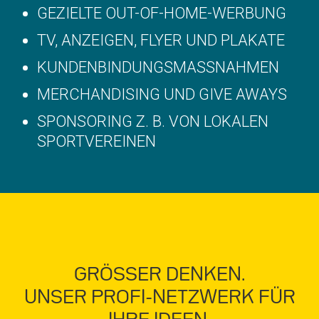
GEZIELTE OUT-OF-HOME-WERBUNG
TV, ANZEIGEN, FLYER UND PLAKATE
KUNDENBINDUNGSMASSNAHMEN
MERCHANDISING UND GIVE AWAYS
SPONSORING Z. B. VON LOKALEN
SPORTVEREINEN
GRÖSSER DENKEN.
UNSER PROFI-NETZWERK FÜR