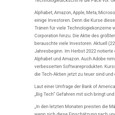
Technologiedickschiffe die Pace vor. G
Alphabet, Amazon, Apple, Meta, Microso
einige Investoren. Denn die Kurse dies
Tränen für viele Technologiekonzerne wa
Corporation hinzu. Die Aktie des größt
berauschte viele Investoren. Aktuell (22
Jahresbeginn. Im Herbst 2022 notierte di
Alphabet und Amazon. Auch Adobe nimmt
verbesserten Softwareprodukten. Kursspr
die Tech-Aktien jetzt zu teuer sind un
Laut einer Umfrage der Bank of America 
„Big Tech“ Gefahren mit sich bringt un
„In den letzten Monaten preisten die M
wenn sich diese Einschätzung nach und n