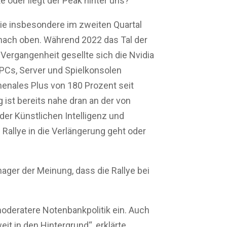
 oder liegt der Peak hinter uns?
sie insbesondere im zweiten Quartal
 nach oben. Während 2022 das Tal der
 Vergangenheit gesellte sich die Nvidia
 PCs, Server und Spielkonsolen
omenales Plus von 180 Prozent seit
g ist bereits nahe dran an der von
er Künstlichen Intelligenz und
 Rallye in die Verlängerung geht oder
nager der Meinung, dass die Rallye bei
moderatere Notenbankpolitik ein. Auch
it in den Hintergrund“, erklärte