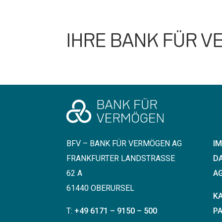
IHRE BANK FÜR 
BFV – BANK FÜR VERMÖGEN AG
I
FRANKFURTER LANDSTRASSE 6
D
2 A
AG
61440 OBERURSEL
K
T:
+49 6171 – 9150 – 500
P