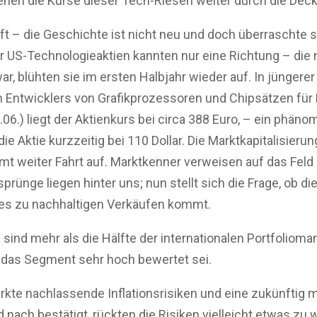
ehen die Kurse dieser Tech-Riesen weiter durch die Decke
ft – die Geschichte ist nicht neu und doch überraschte 
er US-Technologieaktien kannten nur eine Richtung – die
r, blühten sie im ersten Halbjahr wieder auf. In jüngerer
en Entwicklers von Grafikprozessoren und Chipsätzen für
.06.) liegt der Aktienkurs bei circa 388 Euro, – ein phän
e Aktie kurzzeitig bei 110 Dollar. Die Marktkapitalisierun
 weiter Fahrt auf. Marktkenner verweisen auf das Feld d
ünge liegen hinter uns; nun stellt sich die Frage, ob die
d es zu nachhaltigen Verkäufen kommt.
sind mehr als die Hälfte der internationalen Portfolioma
d das Segment sehr hoch bewertet sei.
ärkte nachlassende Inflationsrisiken und eine zukünftig 
ach bestätigt, rückten die Risiken vielleicht etwas zu we