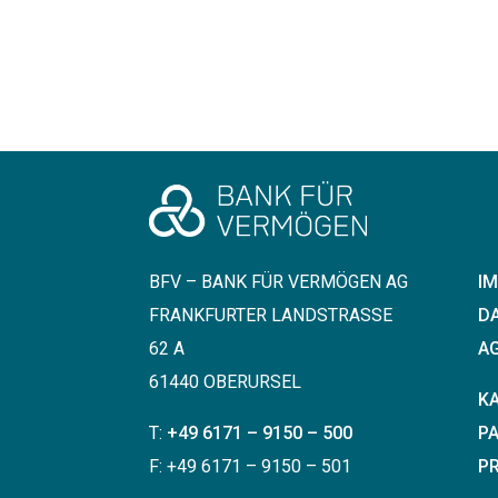
BFV – BANK FÜR VERMÖGEN AG
I
FRANKFURTER LANDSTRASSE 6
D
2 A
AG
61440 OBERURSEL
K
T:
+49 6171 – 9150 – 500
P
F: +49 6171 – 9150 – 501
P