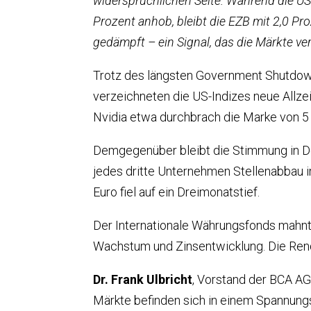
widersprüchlichen Seite. Während die US
Prozent anhob, bleibt die EZB mit 2,0 Pr
gedämpft – ein Signal, das die Märkte ve
Trotz des längsten Government Shutdown
verzeichneten die US-Indizes neue Allze
Nvidia etwa durchbrach die Marke von 5 B
Demgegenüber bleibt die Stimmung in Deu
jedes dritte Unternehmen Stellenabbau i
Euro fiel auf ein Dreimonatstief.
Der Internationale Währungsfonds mahnt 
Wachstum und Zinsentwicklung. Die Rendi
Dr. Frank Ulbricht
, Vorstand der BCA AG
Märkte befinden sich in einem Spannungs