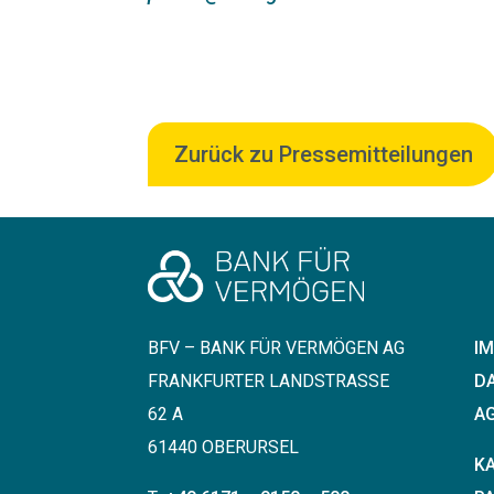
Zurück zu Pressemitteilungen
BFV – BANK FÜR VERMÖGEN AG
I
FRANKFURTER LANDSTRASSE 6
D
2 A
AG
61440 OBERURSEL
K