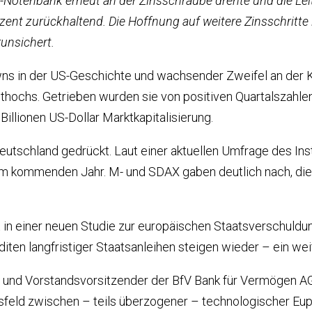
-Notenbank erneut an der Zinsschraube drehte und die Leit
ozent zurückhaltend. Die Hoffnung auf weitere Zinsschritt
runsichert.
s in der US-Geschichte und wachsender Zweifel an der Kre
ithochs. Getrieben wurden sie von positiven Quartalszah
illionen US-Dollar Marktkapitalisierung.
tschland gedrückt. Laut einer aktuellen Umfrage des Inst
m kommenden Jahr. M- und SDAX gaben deutlich nach, die G
in einer neuen Studie zur europäischen Staatsverschuldun
ten langfristiger Staatsanleihen steigen wieder – ein wei
 und Vorstandsvorsitzender der BfV Bank für Vermögen AG,
feld zwischen – teils überzogener – technologischer Euph