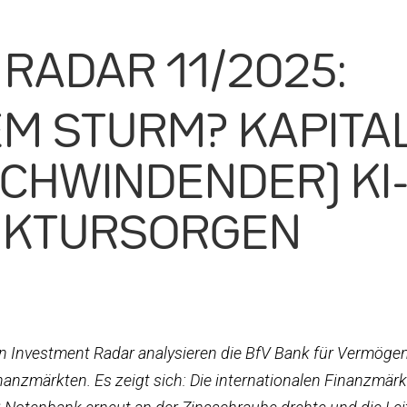
RADAR 11/2025:
EM STURM? KAPIT
SCHWINDENDER) KI
NKTURSORGEN
en Investment Radar analysieren die BfV Bank für Vermöge
anzmärkten. Es zeigt sich: Die internationalen Finanzmärk