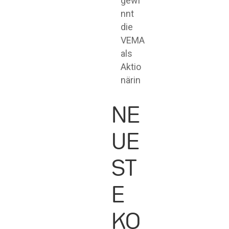
gewi
nnt
die
VEMA
als
Aktio
närin
NE
UE
ST
E
KO