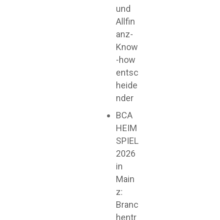
und
Allfin
anz-
Know
-how
entsc
heide
nder
BCA
HEIM
SPIEL
2026
in
Main
z:
Branc
hentr