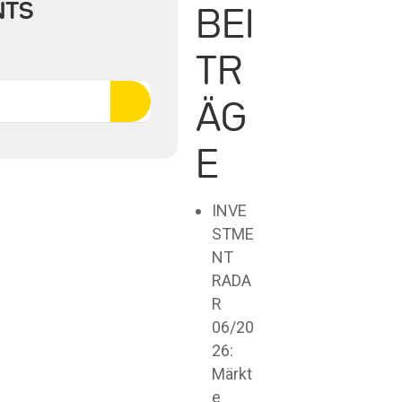
NTS
BEI
TR
ÄG
E
INVE
STME
NT
RADA
R
06/20
26:
Märkt
e