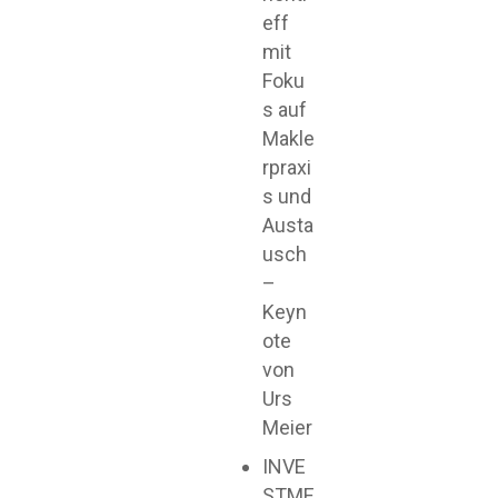
eff
mit
Foku
s auf
Makle
rpraxi
s und
Austa
usch
–
Keyn
ote
von
Urs
Meier
INVE
STME