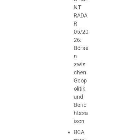
NT
RADA
R
05/20
26:
Börse
n
zwis
chen
Geop
olitik
und
Beric
htssa
ison
BCA