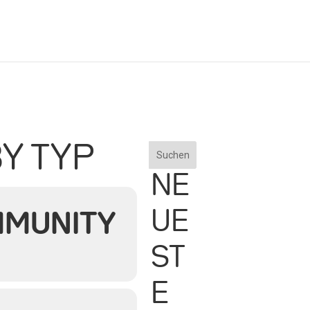
Y TYP
Suchen
NE
UE
MUNITY
ST
E